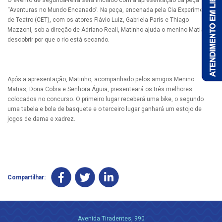
O evento de segunda-feira será iniciado com a apresentação da peça
“Aventuras no Mundo Encanado”. Na peça, encenada pela Cia Experimental
de Teatro (CET), com os atores Flávio Luiz, Gabriela Paris e Thiago
Mazzoni, sob a direção de Adriano Reali, Matinho ajuda o menino Matias a
descobrir por que o rio está secando.
Após a apresentação, Matinho, acompanhado pelos amigos Menino
Matias, Dona Cobra e Senhora Águia, presenteará os três melhores
colocados no concurso. O primeiro lugar receberá uma bike, o segundo
uma tabela e bola de basquete e o terceiro lugar ganhará um estojo de
jogos de dama e xadrez.
Compartilhar:
Avenida Tiradentes, 990