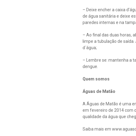
– Deixe encher a caixa d’águ
de água sanitária e deixe e
paredes internas e na tampa
– Ao final das duas horas, 
limpe a tubulação de saída.
d´água;
– Lembre se: mantenha a ta
dengue.
Quem somos
Águas de Matão
A Águas de Matão é uma emp
em fevereiro de 2014 com o 
qualidade da água que che
Saiba mais em www.aguas