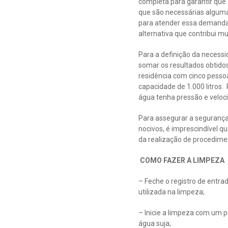
completa para garantir que 
que são necessárias alguma
para atender essa demanda 
alternativa que contribui m
Para a definição da necess
somar os resultados obtidos
residência com cinco pessoa
capacidade de 1.000 litros
água tenha pressão e veloci
Para assegurar a segurança 
nocivos, é imprescindível 
da realização de procedime
COMO FAZER A LIMPEZA
– Feche o registro de entra
utilizada na limpeza;
– Inicie a limpeza com um p
água suja;