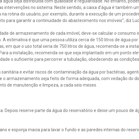
a água seja distribuída com qualidade e regularidade. No entanto, po
s intervenções no sistema. Neste sentido, a caixa d’água é também 
na rotina do usuário, por exemplo, durante a execução de um procedim
uito para garantir a continuidade do abastecimento nos imóveis”, diz Luc
idade de armazenamento de cada imóvel, deve-se calcular o consumo i
. A estimativa é que uma pessoa utiliza cerca de 150 litros de água po
s, em que o uso total seria de 750 litros de água, recomenda-se a ins
. Para a instalação, recomenda-se que seja implantado em um ponto ele
dade o suficiente para percorrer a tubulação, obedecendo as condições
sanitária e evitar riscos de contaminação da água por bactérias, agen
que o armazenamento seja feito de forma adequada, com vedação do di
nto de manutenção e limpeza, a cada seis meses.
da. Depois reserve parte da água do reservatório e deixe um pouco de á
ano e esponja macia para lavar o fundo e as paredes internas do reserva