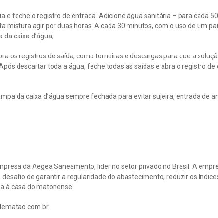
a e feche o registro de entrada. Adicione água sanitária – para cada 500
sta mistura agir por duas horas. A cada 30 minutos, com o uso de um pa
 da caixa d’água;
abra os registros de saída, como torneiras e descargas para que a soluç
 Após descartar toda a água, feche todas as saídas e abra o registro de
mpa da caixa d’água sempre fechada para evitar sujeira, entrada de an
resa da Aegea Saneamento, líder no setor privado no Brasil. A empres
desafio de garantir a regularidade do abastecimento, reduzir os índice
ga à casa do matonense.
dematao.com.br