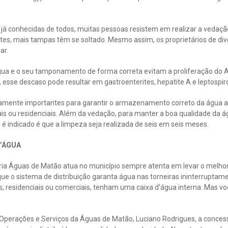
á conhecidas de todos, muitas pessoas resistem em realizar a vedação
tes, mais tampas têm se soltado. Mesmo assim, os proprietários de div
ar.
água e o seu tamponamento de forma correta evitam a proliferação do 
 esse descaso pode resultar em gastroenterites, hepatite A e leptospiro
mente importantes para garantir o armazenamento correto da água a 
is ou residenciais. Além da vedação, para manter a boa qualidade da ág
é indicado é que a limpeza seja realizada de seis em seis meses.
D’ÁGUA
ria Águas de Matão atua no município sempre atenta em levar o melho
ue o sistema de distribuição garanta água nas torneiras ininterruptame
s, residenciais ou comerciais, tenham uma caixa d’água interna. Mas vo
perações e Serviços da Águas de Matão, Luciano Rodrigues, a concess