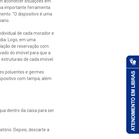
dem acontecer situações em
uma importante ferramenta
ento. “O dispositivo é uma
iano.
ndividual de cada morador e
r dia. Logo, em uma
talação de reservação com
vado do imóvel para que a
 estruturais de cada imóvel.
tes poluentes e germes
spositivo com tampa, além
gua dentro da caixa para ser
tório. Depois, descarte a