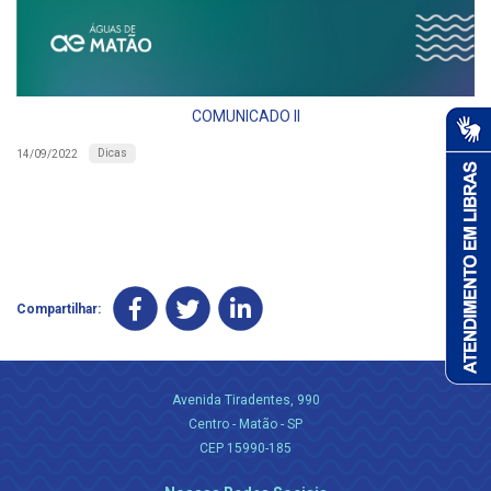
COMUNICADO II
Dicas
14/09/2022
Compartilhar:
Avenida Tiradentes, 990
Centro - Matão - SP
CEP 15990-185