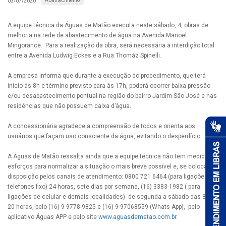
Abastecimento
03/07/2020
A equipe técnica da Águas de Matão executa neste sábado, 4, obras de
melhoria na rede de abastecimento de água na Avenida Manoel
Mingorance. Para a realização da obra, será necessária a interdição total
entre a Avenida Ludwig Eckes e a Rua Thomáz Spinelli.
A empresa informa que durante a execução do procedimento, que terá
início às 8h e término previsto para às 17h, poderá ocorrer baixa pressão
e/ou desabastecimento pontual na região do bairro Jardim São José e nas
residências que não possuem caixa d’água.
A concessionária agradece a compreensão de todos e orienta aos
usuários que façam uso consciente da água, evitando o desperdício.
A Águas de Matão ressalta ainda que a equipe técnica não tem medido
esforços para normalizar a situação o mais breve possível e, se coloca à
disposição pelos canais de atendimento: 0800 721 6464 (para ligações de
telefones fixo) 24 horas, sete dias por semana, (16) 3383-1982 ( para
ligações de celular e demais localidades) de segunda a sábado das 8 às
20 horas, pelo (16) 9 9778-9825 e (16) 9 97068559 (Whats App), pelo
aplicativo Águas APP e pelo site
www.aguasdematao.com.br
.