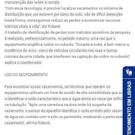
manutenção das redes e ramais.
“Com essa tecnologia, é possível localizar vazamentos no sistema de
distribuição que, por estarem por baixo do solo, são de difícil detecção.
Desta forma, conseguimos reduzir as perdas e economizar recursos
hídricos vitais à vida”, diz Robson.
O trabalho de identificação de perdas com métodos acústicos de pesquisa
é realizado, preferencialmente, no período noturno, uma vez que o
equipamento amplifica ruídos no subsolo. “Durante a noite, é bem menor a
incidência de sons, como de veículos circulando nas ruas e outros
normais de uma cidade, que interferem na captação de ruídos no subsolo”,
explica o coordenador.
USO DO GEOFONAMENTO
Para encontrar esses vazamentos, os técnicos que operam os
equipamentos utilizam um fone de ouvido de alta sensibilidade que auxilia
a identificar o ruído característico que a água emite ao vazar por orifícios
na tubulação. “Após uma varredura na área onde há suspeita de
vazamento, o sensor do aparelho identifica o ruído emitido pelo vazamento
de água em contato com o solo ou pavimento, mostrando o ponto exato do
vazamento”, afirma Robson.