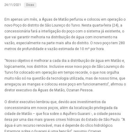
Dicas
24/11/2021
Em apenas um mês, a Águas de Matão perfurou e colocou em operação o
novo Poço do distrito de São Loureço do Turvo. Nesta quarta-feira (24), a
concessionária fará a interligação do poço com o sistema já existente, o
que vai garantir melhoria na distribuição de água com incremento na
vazão, especialmente na parte mais alta do distrito. O novo poço tem 280
metros de profundidade e vazão estimada de 10 m³ por hora.
“Nosso objetivo é melhorar a cada dia a distribuição de água em Matão e,
logicamente, nos distritos. Inclusive esse novo poço de São Lourenço do
Turvo foi colocado em operação em tempo recorde, o que nos orgulha
muito não só na questão da tecnologia utilizada, mas de nosso time, que
arregaçou as mangas e colocou esse poço em funcionamento”, afirmou o
diretor executivo da Águas de Matão, Ozanan Pessoa.
O diretor executivo lembrou que, devido aos investimentos da
concessionária em novos poços, além da localização privilegiada da
cidade de Matão – que fica sobre o Aquífero Guarani -, a cidade passou
ilesa por uma das mais graves crises hídricas do Estado de São Paulo. “A
água é um recurso renovável, mas é depende do clico hidrológico.
Estarmos sobre o Guarani é uma benção”, resumiu Ozanan.