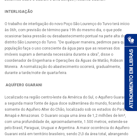
INTERLIGAÇÃO
O trabalho de interligação do novo Poço São Lourenço do Turvo terá início
às 06h, com previsão de término para 19h do mesmo dia, o que pode
ocasionar baixa pressão ou desabastecimento pontual na parte alta do
distrito São Lourenço do Turvo. “De qualquer maneira, pedimos para que a
população faça o uso consciente da água para que as reservas dos
imóveis supram a demanda necessária durante a obra”, disse o
coordenador de Engenharia e Operações da Águas de Matão, Robson
Moreira. A normalização do abastecimento ocorrerá, gradualmente,
durante a tarde/noite de quarta-feira.
AQUÍFERO GUARANI
Localizado na região centro-leste da América do Sul, o Aquífero Guarani é
a segunda maior fonte de água doce subterrânea do mundo, ficando atrás
somente do Aquífero Alter do Chão, localizado sob os estados do Pará,
Amapá e Amazonas. O Guarani ocupa uma área de 1,2 milhões de km²,
com uma profundidade de, aproximadamente, 1.500 metros, estende-se
pelo Brasil, Paraguai, Uruguai e Argentina. A maior ocorrência do Aquífero
Guarani está em território brasileiro, sendo 2\3 da área total, abrangendo