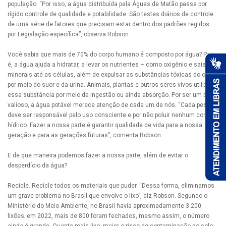
população. “Por isso, a água distribuída pela Águas de Matão passa por
rígido controle de qualidade e potabilidade. São testes diários de controle
de uma série de fatores que precisam estar dentro dos padrões regidos
por Legislação específica”, observa Robson.
Você sabia que mais de 70% do corpo humano é composto por água? Pois
é, a água ajuda a hidratar, a levar os nutrientes – como oxigênio e sais
minerais até as células, além de expulsar as substâncias tóxicas do corpo
por meio do suor e da urina. Animais, plantas e outros seres vivos utilizam
essa substância por meio da ingestão ou ainda absorção. Por ser um bem
valioso, a água potável merece atenção de cada um de nós. “Cada pessoa
deve ser responsável pelo uso consciente e por não poluir nenhum corpo
hídrico. Fazer a nossa parte é garantir qualidade de vida para a nossa
geração e para as gerações futuras”, comenta Robson.
E de que maneira podemos fazer a nossa parte, além de evitar o
desperdício da água?
Recicle. Recicle todos os materiais que puder. “Dessa forma, eliminamos
um grave problema no Brasil que envolve o lixo”, diz Robson. Segundo o
Ministério do Meio Ambiente, no Brasil havia aproximadamente 3.200
lixões; em 2022, mais de 800 foram fechados, mesmo assim, o número