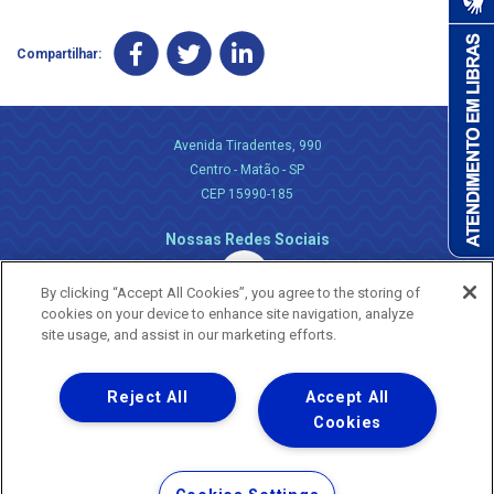
Compartilhar:
Avenida Tiradentes, 990
Centro - Matão - SP
CEP 15990-185
Nossas Redes Sociais
By clicking “Accept All Cookies”, you agree to the storing of
cookies on your device to enhance site navigation, analyze
site usage, and assist in our marketing efforts.
Reject All
Accept All
Uma empresa
Copyright ® 2026 - Todos os Direitos Reservados.
Cookies
Nossa natureza movimenta a vida
Termos Gerais de Uso de Sites e Aplicativos