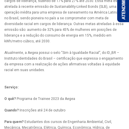
cargos de liderança, subindo de 17% para 27% até 2030. Essa meta está
atrelada à recente emissão de Sustainability-Linked Bonds (SLB), uma
operação inédita para uma empresa de saneamento na América Latina e
no Brasil, sendo pioneira no país a se comprometer com meta de
diversidade racial em cargos de liderança. Outras metas atreladas à essa
emissão são: aumento de 32% para 45% de mulheres em posições de
liderança e a redução do consumo de energia em 15%, medido em
kWh/metro cúbico, até 2030.
Atualmente, a Aegea possui o selo “Sim à Igualdade Racial”, do ID_BR –
Instituto Identidades do Brasil – certificação que expressa o engajamento
da empresa com a realização de ações afirmativas voltadas à equidade
racial em suas unidades.
Serviço:
O quê?
Programa de Trainee 2023 da Aegea
Quando?
Inscrições até 24 de outubro
Para quem?
Estudantes dos cursos de Engenharia Ambiental, Civil,
Mecânica, Mecatrônica, Elétrica, Química, Econômica, Hídrica, de