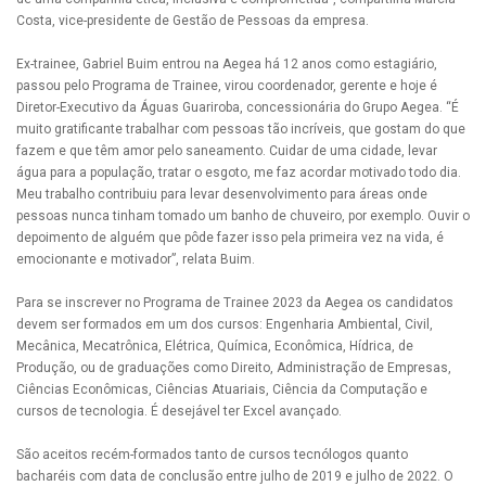
Costa, vice-presidente de Gestão de Pessoas​ da empresa.
Ex-trainee, Gabriel Buim entrou na Aegea há 12 anos como estagiário,
passou pelo Programa de Trainee, virou coordenador, gerente e hoje é
Diretor-Executivo da Águas Guariroba, concessionária do Grupo Aegea. “É
muito gratificante trabalhar com pessoas tão incríveis, que gostam do que
fazem e que têm amor pelo saneamento. Cuidar de uma cidade, levar
água para a população, tratar o esgoto, me faz acordar motivado todo dia.
Meu trabalho contribuiu para levar desenvolvimento para áreas onde
pessoas nunca tinham tomado um banho de chuveiro, por exemplo. Ouvir o
depoimento de alguém que pôde fazer isso pela primeira vez na vida, é
emocionante e motivador”, relata Buim.
Para se inscrever no Programa de Trainee 2023 da Aegea os candidatos
devem ser formados em um dos cursos: Engenharia Ambiental, Civil,
Mecânica, Mecatrônica, Elétrica, Química, Econômica, Hídrica, de
Produção, ou de graduações como Direito, Administração de Empresas,
Ciências Econômicas, Ciências Atuariais, Ciência da Computação e
cursos de tecnologia. É desejável ter Excel avançado.
São aceitos recém-formados tanto de cursos tecnólogos quanto
bacharéis com data de conclusão entre julho de 2019 e julho de 2022. O