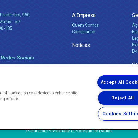
Tiradentes, 990
A Empresa
Se
 Matão - SP
Quem Somos
Ág
90-185
Compliance
Es
Leg
Notícias
Ev
Do
 Redes Sociais
Ca
Accept All Cook
ing of cookies on your device to enhance site
Reject All
ing efforts.
Uma empresa
Copyright ® 2026 - Todos os Direitos Reservados.
Nossa natureza movimenta a vida
Cookies Settin
Termos Gerais de Uso de Sites e Aplicativos
Política de Privacidade e Proteção de Dados