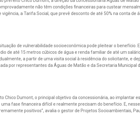
 do prefeito Chico Dumont, a direção da concessionária Águas de Matão 
 comprovadamente não têm condições financeiras para custear mensalm
 vigência, a Tarifa Social, que prevê desconto de até 50% na conta de á
ituação de vulnerabilidade socioeconômica pode pleitear o benefício. En
io de até 15 metros cúbicos de água e renda familiar de até um salár
dualmente, a partir de uma visita social à residência do solicitante, e 
ada por representantes da Águas de Matão e da Secretaria Municipal d
o Chico Dumont, o principal objetivo da concessionária, ao implantar e
ma fase financeira difícil e realmente precisam do benefício. E, ness
emamente positivos”, avalia o gestor de Projetos Socioambientais, Pau