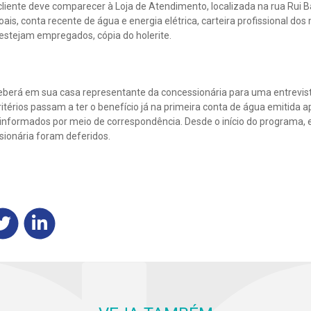
o cliente deve comparecer à Loja de Atendimento, localizada na rua Rui B
s, conta recente de água e energia elétrica, carteira profissional do
estejam empregados, cópia do holerite.
eceberá em sua casa representante da concessionária para uma entrevi
térios passam a ter o benefício já na primeira conta de água emitida apó
informados por meio de correspondência. Desde o início do programa, 
sionária foram deferidos.