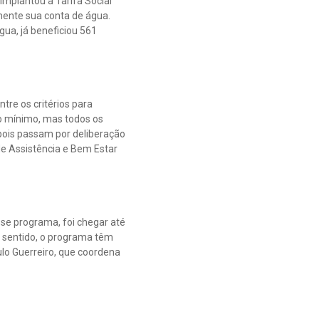
implantou a Tarifa Social
ente sua conta de água.
gua, já beneficiou 561
tre os critérios para
io mínimo, mas todos os
depois passam por deliberação
e Assistência e Bem Estar
sse programa, foi chegar até
e sentido, o programa têm
lo Guerreiro, que coordena