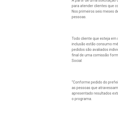
A partir de uma solicitação
para atender clientes que
Nos primeiros seis meses de
pessoas.
Todo cliente que esteja em s
inclusão estão consumo méd
pedidos são avaliados indivi
final de uma comissão form
Social.
“Conforme pedido do prefeit
as pessoas que atravessam u
apresentado resultados extr
o programa.