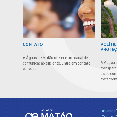
POLÍTIC
CONTATO
PROTEÇ
A Águas de Matão oferece um canal de
A Aegea bu
comunicação eficiente. Entre em contato
transparên
conosco.
o seu co
tratamento
Avenida 
Centro -