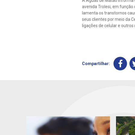
A Águas de Matão informa qu
avenida Trolesi, em função
lamenta os transtornos caus
seus clientes por meio da C
ligações de celular e outro
Compartilhar: