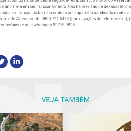
e substitui na tarde desta segunda-feira, dia 17, o motor do Reservató
 de anomalia em seu funcionamento. Não há previsão de desabastecime
ados em função do barulho emitido pelo aparelho danificado e reitera 
entral de Atendimento 0800 721 6464 (para ligações de telefone fixo); 
s municípios) e pelo whatsapp 99778 9825
VEJA TAMBÉM