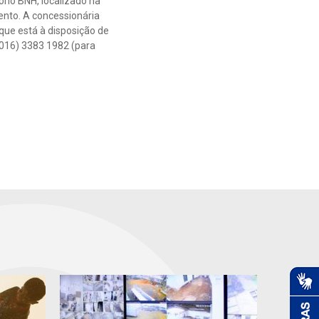
rio BNH, localizado na
nto. A concessionária
que está à disposição de
(016) 3383 1982 (para