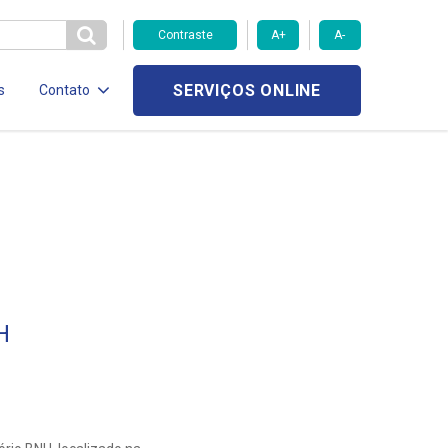
Contraste
A+
A-
SERVIÇOS ONLINE
s
Contato
H