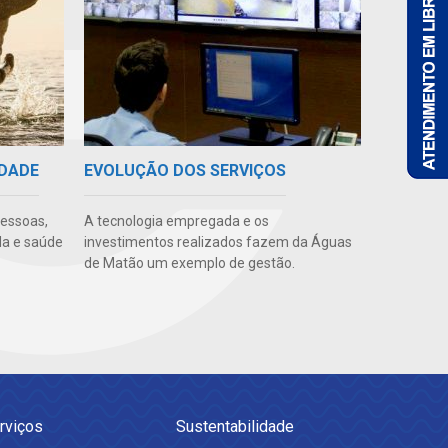
IDADE
EVOLUÇÃO DOS SERVIÇOS
pessoas,
A tecnologia empregada e os
da e saúde
investimentos realizados fazem da Águas
de Matão um exemplo de gestão.
rviços
Sustentabilidade