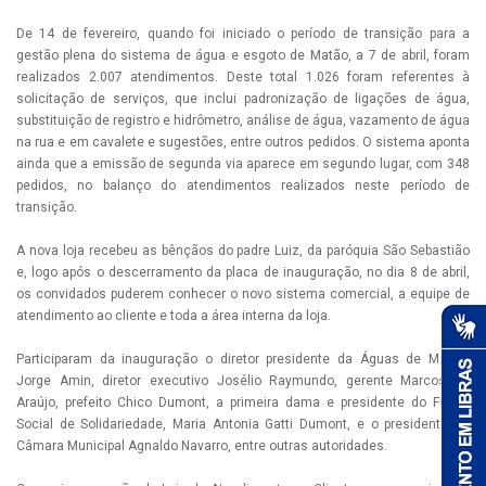
De 14 de fevereiro, quando foi iniciado o período de transição para a
gestão plena do sistema de água e esgoto de Matão, a 7 de abril, foram
realizados 2.007 atendimentos. Deste total 1.026 foram referentes à
solicitação de serviços, que inclui padronização de ligações de água,
substituição de registro e hidrômetro, análise de água, vazamento de água
na rua e em cavalete e sugestões, entre outros pedidos. O sistema aponta
ainda que a emissão de segunda via aparece em segundo lugar, com 348
pedidos, no balanço do atendimentos realizados neste período de
transição.
A nova loja recebeu as bênçãos do padre Luiz, da paróquia São Sebastião
e, logo após o descerramento da placa de inauguração, no dia 8 de abril,
os convidados puderem conhecer o novo sistema comercial, a equipe de
atendimento ao cliente e toda a área interna da loja.
Participaram da inauguração o diretor presidente da Águas de Matão,
Jorge Amin, diretor executivo Josélio Raymundo, gerente Marcos de
Araújo, prefeito Chico Dumont, a primeira dama e presidente do Fundo
Social de Solidariedade, Maria Antonia Gatti Dumont, e o presidente da
Câmara Municipal Agnaldo Navarro, entre outras autoridades.