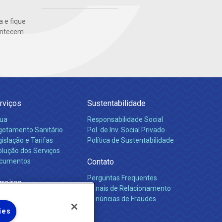
 e fique
ontecem
rviços
Sustentabilidade
ua
Responsabilidade Social
gotamento Sanitário
Pol. de Inv. Social Privado
islação e Tarifas
Política de Sustentabilidade
olução dos Serviços
cumentos
Contato
Perguntas Frequentes
rreiras
Canais de Relacionamento
Denúncias de Fraudes
ies