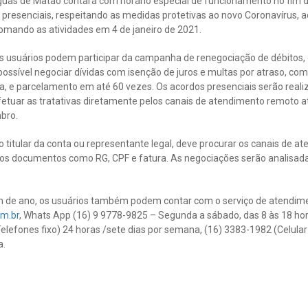
guas de Matão contará com horário especial de funcionamento no fim do
resenciais, respeitando as medidas protetivas ao novo Coronavírus, 
etomando as atividades em 4 de janeiro de 2021.
s usuários podem participar da campanha de renegociação de débitos,
ossível negociar dívidas com isenção de juros e multas por atraso, co
a, e parcelamento em até 60 vezes. Os acordos presenciais serão realiz
efetuar as tratativas diretamente pelos canais de atendimento remoto 
bro.
 o titular da conta ou representante legal, deve procurar os canais de a
os documentos como RG, CPF e fatura. As negociações serão analisad
im de ano, os usuários também podem contar com o serviço de atendimen
m.br
, Whats App (16) 9 9778-9825 – Segunda a sábado, das 8 às 18 hor
elefones fixo) 24 horas /sete dias por semana, (16) 3383-1982 (Celular
a.