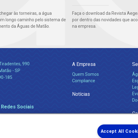
chegar às torneiras, a água
Faça o download da Revista Aegea
um longo caminho pelo sistema de
por dentro das novidades que ac
ento da Águas de Matão.
na empresa.
Tiradentes, 990
A Empresa
Se
 Matão - SP
Quem Somos
Ág
90-185
Compliance
Es
Leg
Notícias
Ev
Do
 Redes Sociais
Ca
Accept All Cook