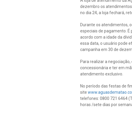
A loja de atendimento da Á
dezembro os atendimentos p
no dia 24, a loja fechará, r
Durante os atendimentos, o
especiais de pagamento. É p
acordo com a idade da dívid
essa data, o usuário pode 
campanha em 30 de dezem
Para realizar a negociação,
concessionária e ter em mã
atendimento exclusivo.
No período das festas de f
site
www.aguasdematao.co
telefones: 0800 721 6464 (T
horas /sete dias por seman