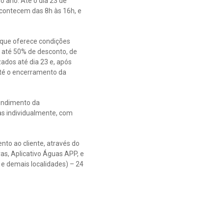
 ano. Até o dia 23 de
acontecem das 8h às 16h, e
 que oferece condições
m até 50% de desconto, de
ados até dia 23 e, após
até o encerramento da
tendimento da
as individualmente, com
to ao cliente, através do
as, Aplicativo Águas APP, e
 e demais localidades) – 24