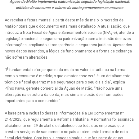
Águas de Matão implementa padronização seguindo legislação nacional;
critérios de consumo e valores da conta permanecem os mesmos
Ao receber a fatura mensal a partir deste mês de maio, o morador de
Matão notará que o documento está mais detalhado. A atualização, que
introduz a Nota Fiscal de Água e Saneamento Eletrônica (NFAg-e), atende à
legislação nacional e segue uma padronização com a inclusão de novas
informações, ampliando a transparência e segurança jurídica. Apesar dos
novos dados inseridos, a lógica de funcionamento e a forma de cobrança
não sofreram alterações.
“É fundamental reforçar que nada muda no valor da tarifa ou na forma
como o consumo é medido; o que o matonense verá é um detalhamento
técnico e fiscal que traz mais segurança para o seu dia a dia”, explica
Plínio Paiva, gerente comercial da Águas de Matão. “Não houve uma
alteração na estrutura da conta, mas sim a inclusão de informações
importantes para o consumidor”.
A base para a inclusão dessas informações é a Lei Complementar nº
214/2025, que regulamenta a Reforma Tributária. A normativa foi assinada
oficialmente em 29 de abril e estabelece que todas as empresas que
prestam serviços de saneamento no país adotem este formato de nota
fiscal eletrônica. Com isso, a concessionária, que faz parte do grupo