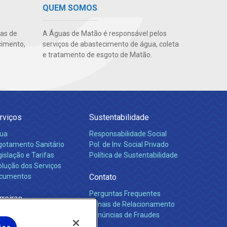
QUEM SOMOS
uas de
A Águas de Matão é responsável pelos
cimento,
serviços de abastecimento de água, coleta
e tratamento de esgoto de Matão.
rviços
Sustentabilidade
ua
Responsabilidade Social
gotamento Sanitário
Pol. de Inv. Social Privado
islação e Tarifas
Política de Sustentabilidade
olução dos Serviços
cumentos
Contato
Perguntas Frequentes
rreiras
Canais de Relacionamento
Denúncias de Fraudes