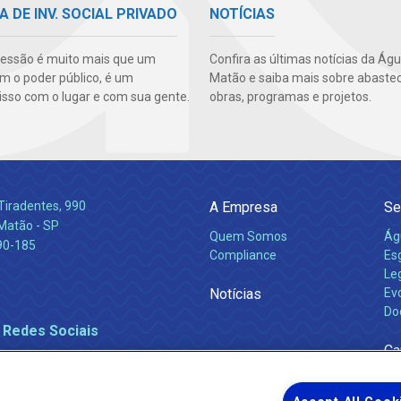
A DE INV. SOCIAL PRIVADO
NOTÍCIAS
essão é muito mais que um
Confira as últimas notícias da Ág
m o poder público, é um
Matão e saiba mais sobre abaste
so com o lugar e com sua gente.
obras, programas e projetos.
Tiradentes, 990
A Empresa
Se
 Matão - SP
Quem Somos
Ág
90-185
Compliance
Es
Leg
Notícias
Ev
Do
 Redes Sociais
Ca