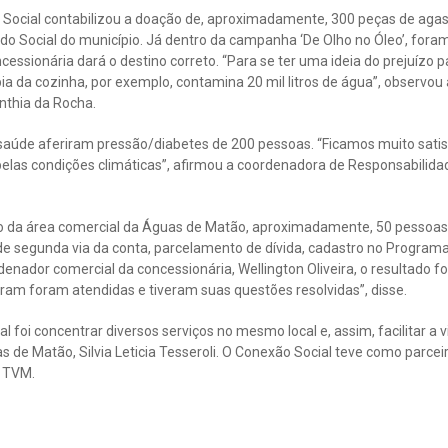
 Social contabilizou a doação de, aproximadamente, 300 peças de aga
o Social do município. Já dentro da campanha ‘De Olho no Óleo’, foram 
cessionária dará o destino correto. “Para se ter uma ideia do prejuízo 
pia da cozinha, por exemplo, contamina 20 mil litros de água”, observou 
nthia da Rocha.
a saúde aferiram pressão/diabetes de 200 pessoas. “Ficamos muito sati
elas condições climáticas”, afirmou a coordenadora de Responsabilida
 da área comercial da Águas de Matão, aproximadamente, 50 pessoas
e segunda via da conta, parcelamento de dívida, cadastro no Programa 
enador comercial da concessionária, Wellington Oliveira, o resultado fo
ram foram atendidas e tiveram suas questões resolvidas”, disse.
l foi concentrar diversos serviços no mesmo local e, assim, facilitar a 
s de Matão, Silvia Leticia Tesseroli. O Conexão Social teve como parce
 TVM.