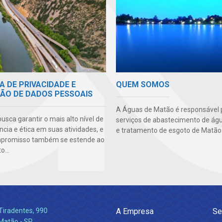
A DE PRIVACIDADE E
QUEM SOMOS
ÃO DE DADOS PESSOAIS
A Águas de Matão é responsável 
sca garantir o mais alto nível de
serviços de abastecimento de águ
cia e ética em suas atividades, e
e tratamento de esgoto de Matão
mpromisso também se estende ao
...
Tiradentes, 990
A Empresa
Se
 Matão - SP