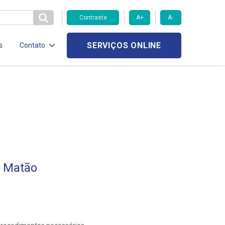
Contraste
A+
A-
SERVIÇOS ONLINE
s
Contato
a Matão