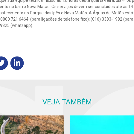
e sua equipe técnica iniciou às 12 horas desta quarta-feira, dia 4, o
nto no bairro Nova Matao. Os serviços devem ser concluídos até às 14 
astecimento no Parque dos Ipês e Nova Matão. A Águas de Matão está 
0800 721 6464 (para ligações de telefone fixo); (016) 3383-1982 (para 
-9825 (whatsapp).
VEJA TAMBÉM