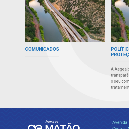
COMUNICADOS
POLÍTIC
PROTEÇ
A Aegea bu
transparên
o seu co
tratamento
Avenida 
Centro -