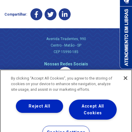
Compartilhar:
Avenida Tiradentes, 990
Centro - Matão - SP
CEP 15990-185
Nossas Redes Sociais
By clicking “Accept All Cookies”, you agree to the storing of
cookies on your device to enhance site navigation, analyze
site usage, and assist in our marketing efforts.
Reject All
Accept All
Uma empresa
Copyright ® 2026 - Todos os Direitos Reservados.
Cookies
Nossa natureza movimenta a vida
Termos Gerais de Uso de Sites e Aplicativos