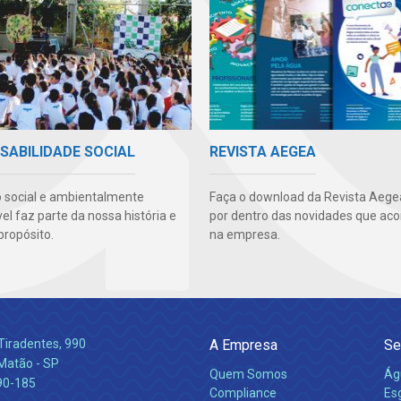
SABILIDADE SOCIAL
REVISTA AEGEA
 social e ambientalmente
Faça o download da Revista Aegea
l faz parte da nossa história e
por dentro das novidades que ac
propósito.
na empresa.
Tiradentes, 990
A Empresa
Se
 Matão - SP
Quem Somos
Ág
90-185
Compliance
Es