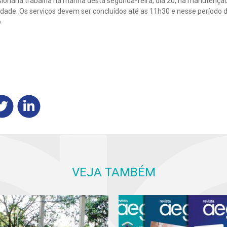
ionária trabalha na manhã desta segunda-feira, dia 20, na manutenção 
dade. Os serviços devem ser concluídos até as 11h30 e nesse período 
.
VEJA TAMBÉM