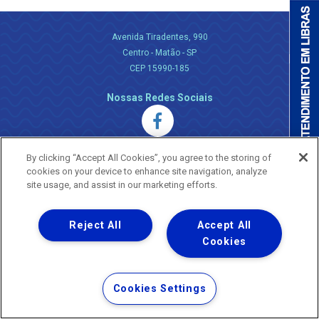
Avenida Tiradentes, 990
Centro - Matão - SP
CEP 15990-185
Nossas Redes Sociais
By clicking “Accept All Cookies”, you agree to the storing of
cookies on your device to enhance site navigation, analyze
site usage, and assist in our marketing efforts.
Uma empresa
Copyright ® 2026 - Todos os Direitos Reservados.
Reject All
Accept All
Nossa natureza movimenta a vida
Cookies
Termos Gerais de Uso de Sites e Aplicativos
Política de Privacidade e Proteção de Dados
Cookies Settings