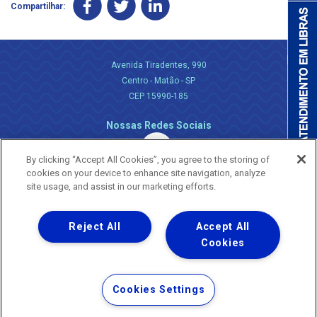
Compartilhar:
Avenida Tiradentes, 990
Centro - Matão - SP
CEP 15990-185
Nossas Redes Sociais
By clicking “Accept All Cookies”, you agree to the storing of
cookies on your device to enhance site navigation, analyze
site usage, and assist in our marketing efforts.
Reject All
Accept All
Uma empresa
Copyright ® 2026 - Todos os Direitos Reservados.
Cookies
Nossa natureza movimenta a vida
Termos Gerais de Uso de Sites e Aplicativos
Cookies Settings
Política de Privacidade e Proteção de Dados