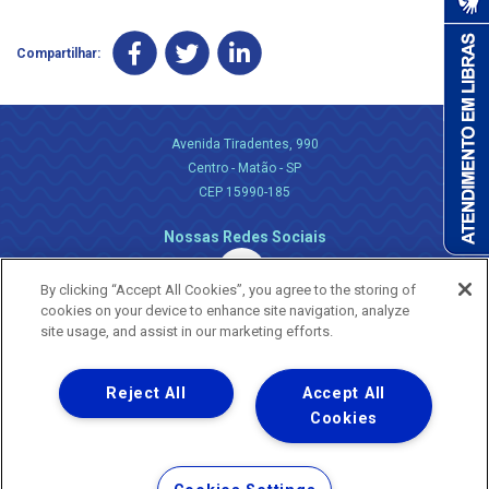
Compartilhar:
Avenida Tiradentes, 990
Centro - Matão - SP
CEP 15990-185
Nossas Redes Sociais
By clicking “Accept All Cookies”, you agree to the storing of
cookies on your device to enhance site navigation, analyze
site usage, and assist in our marketing efforts.
Reject All
Accept All
Uma empresa
Copyright ® 2026 - Todos os Direitos Reservados.
Cookies
Nossa natureza movimenta a vida
Termos Gerais de Uso de Sites e Aplicativos