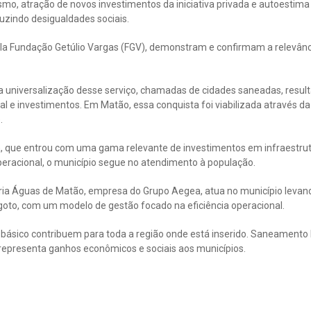
smo, atração de novos investimentos da iniciativa privada e autoestim
duzindo desigualdades sociais.
ela Fundação Getúlio Vargas (FGV), demonstram e confirmam a relevân
 universalização desse serviço, chamadas de cidades saneadas, resu
nal e investimentos. Em Matão, essa conquista foi viabilizada através
.
ada, que entrou com uma gama relevante de investimentos em infraestru
peracional, o município segue no atendimento à população.
ária Águas de Matão, empresa do Grupo Aegea, atua no município levan
goto, com um modelo de gestão focado na eficiência operacional.
básico contribuem para toda a região onde está inserido. Saneamento 
epresenta ganhos econômicos e sociais aos municípios.