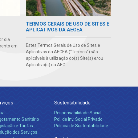
TERMOS GERAIS DE USO DE SITES E
APLICATIVOS DA AEGEA
r dia
Estes Termos Gerais de Uso de Sites e
amento em
Aplicativos da AEGEA (“Termos”) são
aplicáveis à utilização do(s) Site(s) e/ou
Aplicativo(s) da AEG...
rviços
Sustentabilidade
ua
Responsabilidade Social
gotamento Sanitário
Pol. de Inv. Social Privado
islação e Tarifas
Política de Sustentabilidade
olução dos Serviços