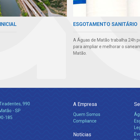
INICIAL
ESGOTAMENTO SANITÁRIO
A Águas de Matão trabalha 24h po
para ampliar e melhorar o sane
Matão.
Tiradentes, 990
A Empresa
Se
 Matão - SP
Quem Somos
Ág
90-185
Compliance
Es
Leg
Notícias
Ev