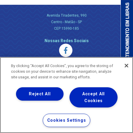
Avenida Tiradentes, 990
Centro - Matão - SP
CEP 15990-185
Nossas Redes Sociais
By clicking “Accept All Cookies”, you agree to the storing of
cookies on your device to enhance site navigation, analyze
site usage, and assist in our marketing efforts.
Uma empresa
Copyright ® 2026 - Todos os Direitos Reservados.
Reject All
Accept All
Nossa natureza movimenta a vida
Cookies
Termos Gerais de Uso de Sites e Aplicativos
Política de Privacidade e Proteção de Dados
Cookies Settings