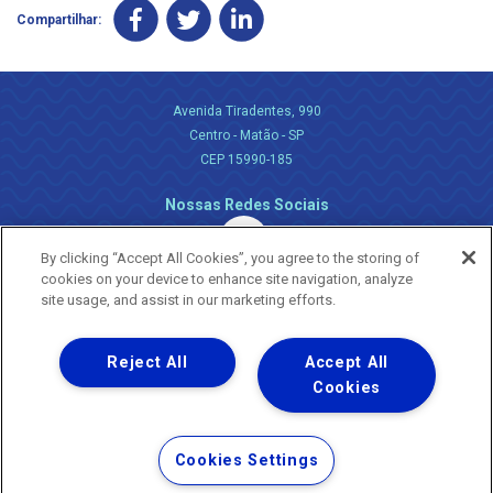
Compartilhar:
Avenida Tiradentes, 990
Centro - Matão - SP
CEP 15990-185
Nossas Redes Sociais
By clicking “Accept All Cookies”, you agree to the storing of
cookies on your device to enhance site navigation, analyze
site usage, and assist in our marketing efforts.
Reject All
Accept All
Uma empresa
Copyright ® 2026 - Todos os Direitos Reservados.
Cookies
Nossa natureza movimenta a vida
Termos Gerais de Uso de Sites e Aplicativos
Cookies Settings
Política de Privacidade e Proteção de Dados