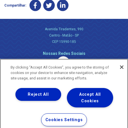
Compartilhar:
Avenida Tiradentes, 990
Centro - Matão - SP
CEP 15990-185
Nossas Redes Sociais
By clicking “Accept All Cookies”, you agree to the storing of
cookies on your device to enhance site navigation, analyze
site usage, and assist in our marketing efforts.
Reject All
Accept All
Uma empresa
Copyright ® 2026 - Todos os Direitos Reservados.
Cookies
Nossa natureza movimenta a vida
Termos Gerais de Uso de Sites e Aplicativos
Cookies Settings
Política de Privacidade e Proteção de Dados