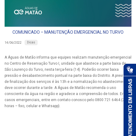
COMUNICADO – MANUTENÇÃO EMERGENCIAL NO TURVO
Dicas
14/06/2022
A Águas de Matão informa que equipes realizam manutenção emergencial
no Centro de Reservação Turvo I, unidade que abastece a parte baixa de
São Lourenço do Turvo, nesta terça-feira (14). Poderão ocorrer baixa
pressão e desabastecimento pontual na parte baixa do Distrito. A previsão
de finalização dos serviços é às 13h e a normalização no abastecimento
deve ocorrer durante a tarde. A Águas de Matão recomenda o uso
consciente da água na região e agradece a compreensão de todos. Em
casos emergenciais, entre em contato conosco pelo 0800 721 6464 (24
horas – fixo, celular e Whatsapp).