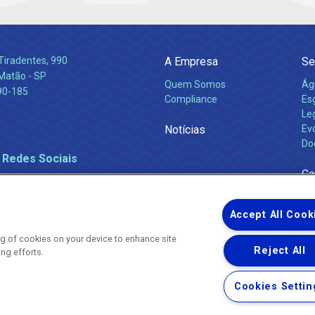
Tiradentes, 990
A Empresa
Se
 Matão - SP
Quem Somos
Ág
90-185
Compliance
Es
Leg
Notícias
Ev
Do
 Redes Sociais
Ca
Accept All Cook
ing of cookies on your device to enhance site
Reject All
ing efforts.
Uma empresa
Copyright ® 2026 - Todos os Direitos Reservados.
Nossa natureza movimenta a vida
Cookies Settin
Termos Gerais de Uso de Sites e Aplicativos