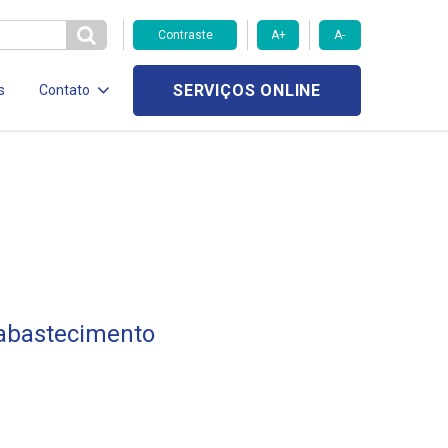
Contraste
A+
A-
SERVIÇOS ONLINE
s
Contato
 abastecimento