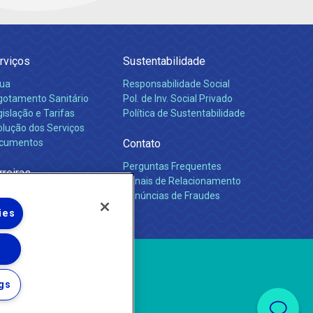
rviços
Sustentabilidade
ua
Responsabilidade Social
gotamento Sanitário
Pol. de Inv. Social Privado
islação e Tarifas
Política de Sustentabilidade
olução dos Serviços
cumentos
Contato
Perguntas Frequentes
rreiras
Canais de Relacionamento
Denúncias de Fraudes
ies
gs