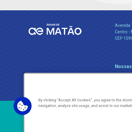
Avenida 
Centro -
CEP 159
Nossas
By clicking “Accept All Cookies”, you agree to the stor
navigation, analyze site usage, and assist in our market