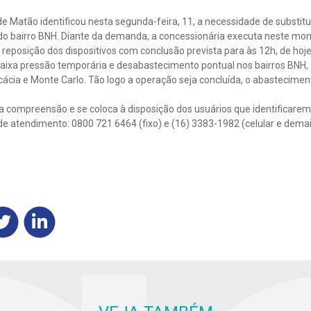
de Matão identificou nesta segunda-feira, 11, a necessidade de substi
do bairro BNH. Diante da demanda, a concessionária executa neste m
 reposição dos dispositivos com conclusão prevista para às 12h, de hoje
baixa pressão temporária e desabastecimento pontual nos bairros BNH
cácia e Monte Carlo. Tão logo a operação seja concluída, o abastecim
 compreensão e se coloca à disposição dos usuários que identificarem
e atendimento: 0800 721 6464 (fixo) e (16) 3383-1982 (celular e demais