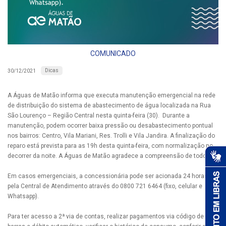
COMUNICADO
Dicas
30/12/2021
A Águas de Matão informa que executa manutenção emergencial na rede
de distribuição do sistema de abastecimento de água localizada na Rua
São Lourenço – Região Central nesta quinta-feira (30). Durante a
manutenção, podem ocorrer baixa pressão ou desabastecimento pontual
nos bairros: Centro, Vila Mariani, Res. Trolli e Vila Jandira. A finalização do
reparo está prevista para as 19h desta quinta-feira, com normalização no
decorrer da noite. A Águas de Matão agradece a compreensão de todos.
Em casos emergenciais, a concessionária pode ser acionada 24 horas
pela Central de Atendimento através do 0800 721 6464 (fixo, celular e
Whatsapp).
Para ter acesso a 2ª via de contas, realizar pagamentos via código de