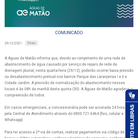
COMUNICADO
Dicas
29/12/2021
A Águas de Matão informa que, devido ao rompimento de uma rede de
abastecimento de água causado por serviço de reparo de rede de
drenagem pluvial, nesta quarta-feira (29/12), poderão ocorrer baixa pressão
ou desabastecimento pontual nos bairros Parque das Laranjeiras I e II e
Cidade Jardim. A previsão de normalização do abastecimento nesses
locais é às 08h da manhã desta quinta (30). A Águas de Matão agradece a
compreensão de todos.
Em casos emergenciais, a concessionária pode ser acionada 24 horas
pela Central de Atendimento através do 0800 721 6464 (fixo, celular e
Whatsapp).
Para ter acesso a 2ª via de contas, realizar pagamentos via código de