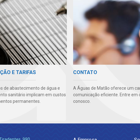
ÇÃO E TARIFAS
CONTATO
os de abastecimento de água e
A Águas de Matão oferece um ca
to sanitário implicam em custos
comunicação eficiente. Entre em 
mentos permanentes.
conosco.
Tiradentes, 990
A Empresa
Se