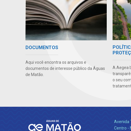
POLÍTIC
DOCUMENTOS
PROTEÇ
Aqui você encontra os arquivos e
A Aegea bu
documentos de interesse público da Águas
transparên
de Matão.
o seu co
tratamento
Avenida 
Centro -