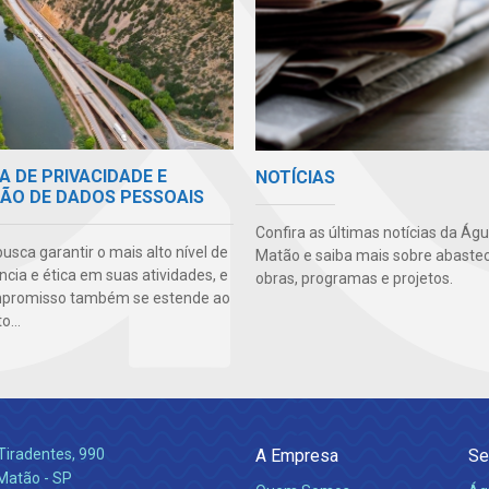
A DE PRIVACIDADE E
NOTÍCIAS
ÃO DE DADOS PESSOAIS
Confira as últimas notícias da Ág
sca garantir o mais alto nível de
Matão e saiba mais sobre abaste
cia e ética em suas atividades, e
obras, programas e projetos.
mpromisso também se estende ao
...
Tiradentes, 990
A Empresa
Se
 Matão - SP