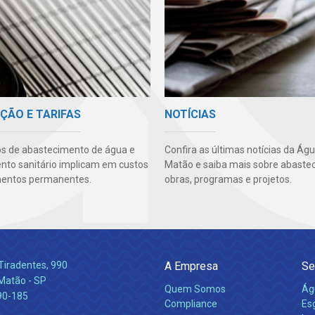
ÇÃO E TARIFAS
NOTÍCIAS
os de abastecimento de água e
Confira as últimas notícias da Ág
to sanitário implicam em custos
Matão e saiba mais sobre abaste
mentos permanentes.
obras, programas e projetos.
Tiradentes, 990
A Empresa
Se
 Matão - SP
Quem Somos
Ág
90-185
Compliance
Es