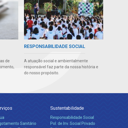
RESPONSABILIDADE SOCIAL
uas de
A atuação social e ambientalmente
cimento,
responsável faz parte da nossa história e
do nosso propósito.
rviços
Sustentabilidade
ua
Responsabilidade Social
gotamento Sanitário
Pol. de Inv. Social Privado