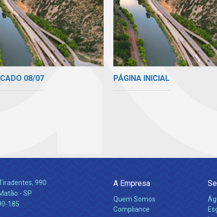
CADO 08/07
PÁGINA INICIAL
Tiradentes, 990
A Empresa
Se
 Matão - SP
Quem Somos
Ág
90-185
Compliance
Es