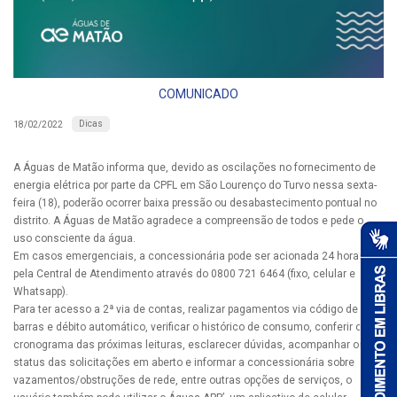
COMUNICADO
Dicas
18/02/2022
A Águas de Matão informa que, devido as oscilações no fornecimento de
energia elétrica por parte da CPFL em São Lourenço do Turvo nessa sexta-
feira (18), poderão ocorrer baixa pressão ou desabastecimento pontual no
distrito. A Águas de Matão agradece a compreensão de todos e pede o
uso consciente da água.
Em casos emergenciais, a concessionária pode ser acionada 24 horas
pela Central de Atendimento através do 0800 721 6464 (fixo, celular e
Whatsapp).
Para ter acesso a 2ª via de contas, realizar pagamentos via código de
barras e débito automático, verificar o histórico de consumo, conferir o
cronograma das próximas leituras, esclarecer dúvidas, acompanhar os
status das solicitações em aberto e informar a concessionária sobre
vazamentos/obstruções de rede, entre outras opções de serviços, o