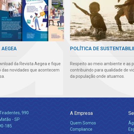
A AEGEA
POLÍTICA DE SUSTENTABIL
wnload da Revista Aegea e fique
Respeito ao meio ambiente e as 
o das novidades que acontecem
contribuindo para qualidade de vi
sa.
da população onde atuamos.
Tiradentes, 990
A Empresa
Se
 Matão - SP
Quem Somos
Ág
90-185
Compliance
Es