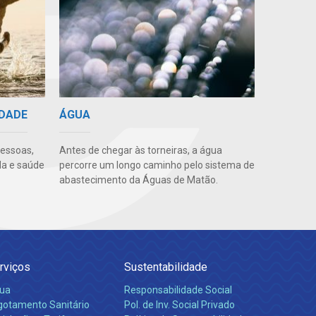
IDADE
ÁGUA
pessoas,
Antes de chegar às torneiras, a água
da e saúde
percorre um longo caminho pelo sistema de
abastecimento da Águas de Matão.
rviços
Sustentabilidade
ua
Responsabilidade Social
gotamento Sanitário
Pol. de Inv. Social Privado