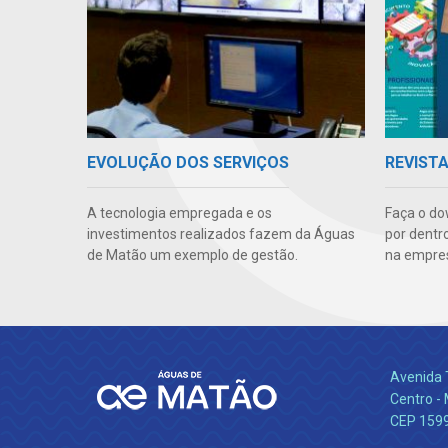
EVOLUÇÃO DOS SERVIÇOS
REVIST
A tecnologia empregada e os
Faça o do
investimentos realizados fazem da Águas
por dentr
de Matão um exemplo de gestão.
na empre
Avenida 
Centro -
CEP 159