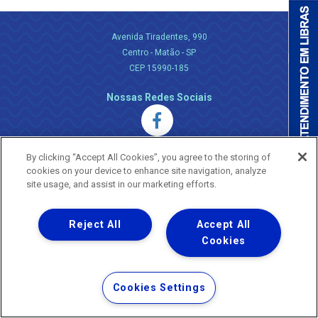
Avenida Tiradentes, 990
Centro - Matão - SP
CEP 15990-185
Nossas Redes Sociais
By clicking “Accept All Cookies”, you agree to the storing of
cookies on your device to enhance site navigation, analyze
site usage, and assist in our marketing efforts.
Uma empresa
Copyright ® 2026 - Todos os Direitos Reservados.
Reject All
Accept All
Nossa natureza movimenta a vida
Cookies
Termos Gerais de Uso de Sites e Aplicativos
Política de Privacidade e Proteção de Dados
Cookies Settings