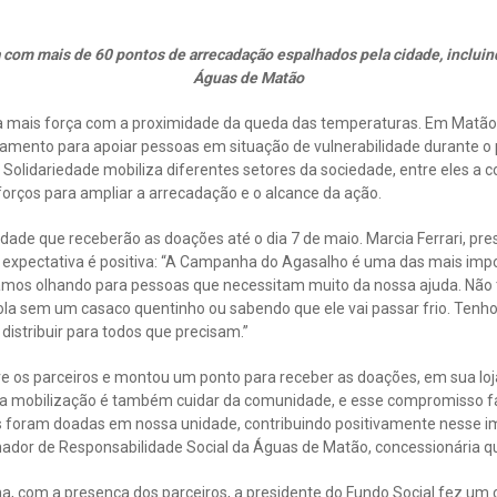
ta com mais de 60 pontos de arrecadação espalhados pela cidade, inclui
Águas de Matão
a mais força com a proximidade da queda das temperaturas. Em Matão
amento para apoiar pessoas em situação de vulnerabilidade durante o p
de Solidariedade mobiliza diferentes setores da sociedade, entre eles a
orços para ampliar a arrecadação e o alcance da ação.
dade que receberão as doações até o dia 7 de maio. Marcia Ferrari, pre
 a expectativa é positiva: “A Campanha do Agasalho é uma das mais imp
tamos olhando para pessoas que necessitam muito da nossa ajuda. Não 
ola sem um casaco quentinho ou sabendo que ele vai passar frio. Tenh
 distribuir para todos que precisam.”
e os parceiros e montou um ponto para receber as doações, em sua loja
sa mobilização é também cuidar da comunidade, e esse compromisso fa
foram doadas em nossa unidade, contribuindo positivamente nesse imp
enador de Responsabilidade Social da Águas de Matão, concessionária q
 com a presença dos parceiros, a presidente do Fundo Social fez um 