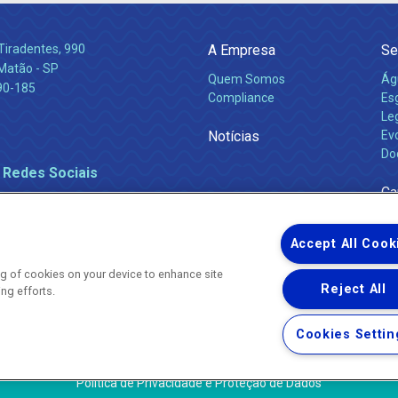
Tiradentes, 990
A Empresa
Se
 Matão - SP
Quem Somos
Ág
90-185
Compliance
Es
Leg
Notícias
Ev
Do
 Redes Sociais
Ca
Accept All Cook
ing of cookies on your device to enhance site
Reject All
ing efforts.
Uma empresa
Copyright ® 2026 - Todos os Direitos Reservados.
Nossa natureza movimenta a vida
Cookies Settin
Termos Gerais de Uso de Sites e Aplicativos
Política de Privacidade e Proteção de Dados