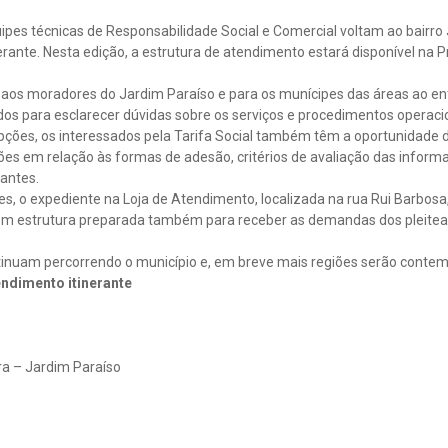
quipes técnicas de Responsabilidade Social e Comercial voltam ao bairr
erante. Nesta edição, a estrutura de atendimento estará disponível na P
l aos moradores do Jardim Paraíso e para os munícipes das áreas ao en
dos para esclarecer dúvidas sobre os serviços e procedimentos operaci
opções, os interessados pela Tarifa Social também têm a oportunidade 
ões em relação às formas de adesão, critérios de avaliação das info
eantes.
es, o expediente na Loja de Atendimento, localizada na rua Rui Barbos
 estrutura preparada também para receber as demandas dos pleiteant
ntinuam percorrendo o município e, em breve mais regiões serão contem
ndimento itinerante
ra – Jardim Paraíso