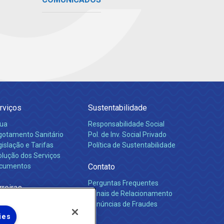
rviços
Sustentabilidade
ua
Responsabilidade Social
gotamento Sanitário
Pol. de Inv. Social Privado
islação e Tarifas
Política de Sustentabilidade
olução dos Serviços
cumentos
Contato
Perguntas Frequentes
rreiras
Canais de Relacionamento
Denúncias de Fraudes
ies