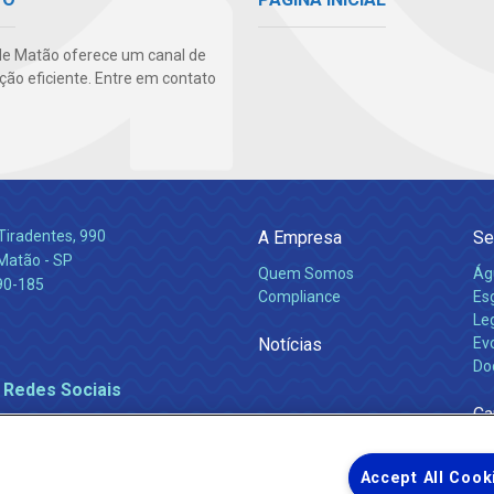
e Matão oferece um canal de
ão eficiente. Entre em contato
Tiradentes, 990
A Empresa
Se
 Matão - SP
Quem Somos
Ág
90-185
Compliance
Es
Leg
Notícias
Ev
Do
 Redes Sociais
Ca
Accept All Cook