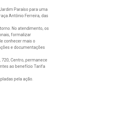
o Jardim Paraíso para uma
raça Antônio Ferreira, das
torno. No atendimento, os
onais, formalizar
de conhecer mais o
rmações e documentações
a, 720, Centro, permanece
es ao benefício Tarifa
pladas pela ação.