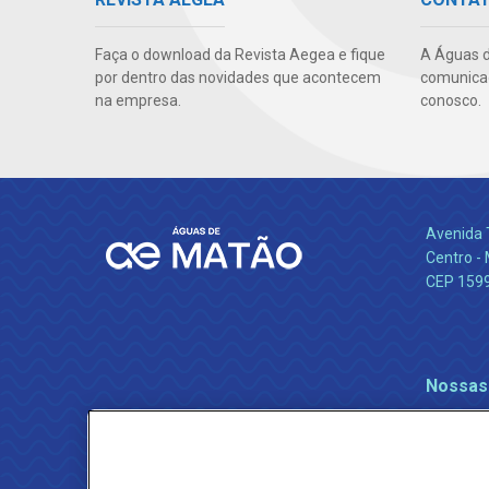
Faça o download da Revista Aegea e fique
A Águas d
por dentro das novidades que acontecem
comunicaç
na empresa.
conosco.
Avenida 
Centro -
CEP 159
Nossas