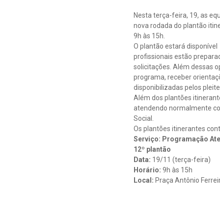
Nesta terça-feira, 19, as e
nova rodada do plantão itin
9h às 15h.
O plantão estará disponíve
profissionais estão prepara
solicitações. Além dessas 
programa, receber orientaç
disponibilizadas pelos pleit
Além dos plantões itinerant
atendendo normalmente com
Social.
Os plantões itinerantes co
Serviço: Programação Ate
12º plantão
Data:
19/11 (terça-feira)
Horário:
9h às 15h
Local:
Praça Antônio Ferrei