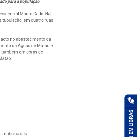
tada para a população
esidencial Monte Carlo. Nas
e tubulação, em quatro ruas
pacto no abastecimento da
timento da Águas de Matão é
 e também em obras de
Matão.
e reafirma seu