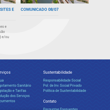
SITES E
COMUNICADO 08/07
tes e
são
s) e/ou
rviços
Sustentabilidade
ua
Responsabilidade Social
gotamento Sanitário
Pol. de Inv. Social Privado
islação e Tarifas
Política de Sustentabilidade
olução dos Serviços
cumentos
Contato
Perguntas Frequentes