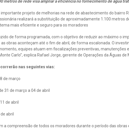
0 metros de rede visa ampliar a eficiência no fornecimento de água tra
 importante projeto de melhorias na rede de abastecimento do bairro R
sionária realizará a substituição de aproximadamente 1.100 metros d
stema mais eficiente e seguro para os moradores
uzido de forma programada, com o objetivo de reduzir ao máximo o im
e as obras aconteçam até o fim de abril, de forma escalonada. O inves
o momento, equipes atuam em fiscalizações preventivas, manutenções
Monte Carlo”, explica Rafael Jorge, gerente de Operações da Águas de 
ocorrerão nas seguintes vias:
28 de março
de 31 de março a 04 de abril
11 de abril
de abril
m a compreensão de todos os moradores durante o período das obras 