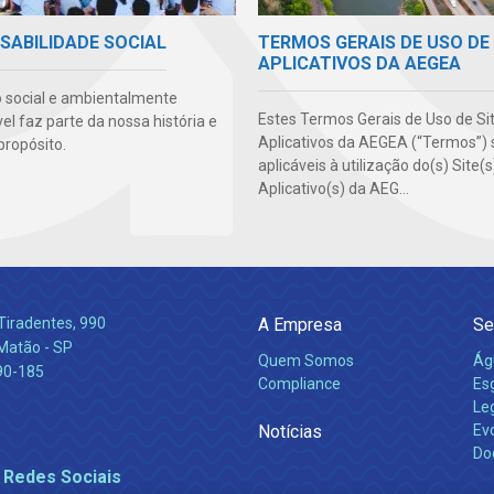
TERMOS GERAIS DE USO DE 
SABILIDADE SOCIAL
APLICATIVOS DA AEGEA
 social e ambientalmente
Estes Termos Gerais de Uso de Si
l faz parte da nossa história e
Aplicativos da AEGEA (“Termos”) 
propósito.
aplicáveis à utilização do(s) Site(
Aplicativo(s) da AEG...
Tiradentes, 990
A Empresa
Se
 Matão - SP
Quem Somos
Ág
90-185
Compliance
Es
Leg
Notícias
Ev
Do
 Redes Sociais