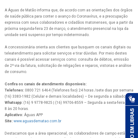
A Águas de Matão informa que, de acordo com as orientações dos órgãos
de saúde pública para conter o avanço do Coronavírus, e a preocupação
expressa com seus colaboradores e cidadãos matonenses, que a partir da
próxima segunda-feira 23 de março, o atendimento presencial na loja da
unidade será suspenso por tempo indeterminado.
A concessionária orienta aos clientes que busquem os canais digitais ou
teleatendimento para solicitar serviços e tirar dúvidas. Por meio destes
canais é possível acessar serviços como: consulta de débitos, emissão
de 2ª via da fatura, solicitação de religações e reparos, vistorias e análise
de consumo.
Confira os canais de atendimento disponíveis:
Telefones:
0800 721 6464 (Telefones fixo) 24 horas /sete dias por semana
(16) 3383-1982 (Celular e demais localidades) – De segunda a sábado.
Whatsapp:
(16) 9 9778-9825 | (16) 99706-8559 – Segunda a sexta-feira, das
8 às 20 horas.
Aplicativo:
Águas APP
Site:
www.aguasdematao.com.br
Destacamos que a área operacional, os colaboradores de campo estão