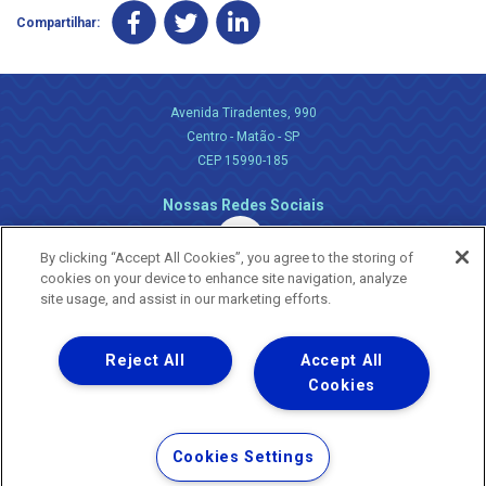
Compartilhar:
Avenida Tiradentes, 990
Centro - Matão - SP
CEP 15990-185
Nossas Redes Sociais
By clicking “Accept All Cookies”, you agree to the storing of
cookies on your device to enhance site navigation, analyze
site usage, and assist in our marketing efforts.
Reject All
Accept All
Uma empresa
Copyright ® 2026 - Todos os Direitos Reservados.
Cookies
Nossa natureza movimenta a vida
Termos Gerais de Uso de Sites e Aplicativos
Cookies Settings
Política de Privacidade e Proteção de Dados