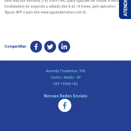
sete dias por semana, (16) 3383-1982 (para ligações de celular e demais
localidades) de segunda a sábado das 8 às 18 horas, pelo aplicativo
Águas APP e pelo site www.aguasdematao.com.br.
Compartilhar:
Avenida Tiradentes, 990
Centro - Matão - SP
CEP 15990-185
Nossas Redes Sociais