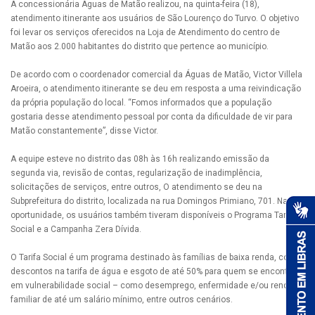
A concessionária Águas de Matão realizou, na quinta-feira (18),
atendimento itinerante aos usuários de São Lourenço do Turvo. O objetivo
foi levar os serviços oferecidos na Loja de Atendimento do centro de
Matão aos 2.000 habitantes do distrito que pertence ao município.
De acordo com o coordenador comercial da Águas de Matão, Victor Villela
Aroeira, o atendimento itinerante se deu em resposta a uma reivindicação
da própria população do local. “Fomos informados que a população
gostaria desse atendimento pessoal por conta da dificuldade de vir para
Matão constantemente”, disse Victor.
A equipe esteve no distrito das 08h às 16h realizando emissão da
segunda via, revisão de contas, regularização de inadimplência,
solicitações de serviços, entre outros, O atendimento se deu na
Subprefeitura do distrito, localizada na rua Domingos Primiano, 701. Na
oportunidade, os usuários também tiveram disponíveis o Programa Tarifa
Social e a Campanha Zera Dívida.
O Tarifa Social é um programa destinado às famílias de baixa renda, com
descontos na tarifa de água e esgoto de até 50% para quem se encontra
em vulnerabilidade social – como desemprego, enfermidade e/ou renda
familiar de até um salário mínimo, entre outros cenários.