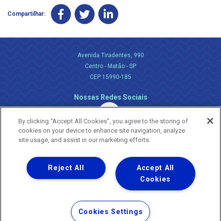
Compartilhar:
Avenida Tiradentes, 990
Centro - Matão - SP
CEP 15990-185
Nossas Redes Sociais
By clicking “Accept All Cookies”, you agree to the storing of
cookies on your device to enhance site navigation, analyze
site usage, and assist in our marketing efforts.
Reject All
Accept All
Uma empresa
Copyright ® 2026 - Todos os Direitos Reservados.
Cookies
Nossa natureza movimenta a vida
Termos Gerais de Uso de Sites e Aplicativos
Cookies Settings
Política de Privacidade e Proteção de Dados