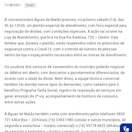
Dicas
11/08/2021
A concessionária Águas de Matão promove, no próximo sábado (14), das
9h às 12h30, um plantão especial de atendimento, com foco especial para
negociação de dívidas, com condições especiais. A ação vai ocorrer na
Loja de Atendimento, que fica na Rua Rui Barbosa, 720 – Centro. Vale
lembrar que, durante o plantão, serão respeitados todos os protocolos de
segurança contra a Covid-19, com o controle de número de pessoas
dentro da loja e espaçamento necessário entre as mesas de atendimento.
Os usuários dos serviços de saneamento do município poderão negociar
os débitos em aberto, com descontos e parcelamentos diferenciados, de
acordo com a idade da dívida. Além disso, a equipe técnica comercial
também vai atender outros tipos de demandas, como cadastro para o
benefício Programa Tarifa Social, registro de requisição de serviços em
geral, emissão de 2ª via, acompanhamento de histórico de consumo,
entre outras ações.
A Águas de Matão também conta com atendimento pelos telefones 0800
721 6464 (fixo – 24 horas); (16) 3383-1980 (celular e outros municípios, de
segunda à sexta-feira – horário comercial); e (16) 99778-9825 (Whatsapp,
de segunda à sexta-feira – horário comercial). O usuário pode acessar