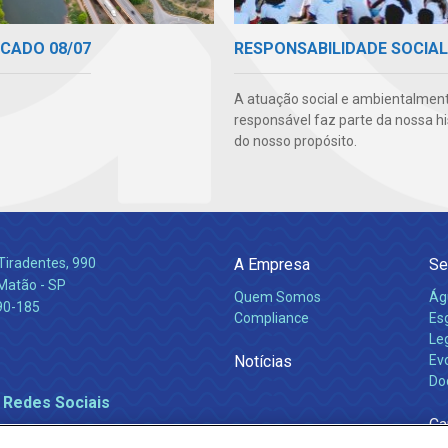
CADO 08/07
RESPONSABILIDADE SOCIAL
A atuação social e ambientalmen
responsável faz parte da nossa hi
do nosso propósito.
Tiradentes, 990
A Empresa
Se
 Matão - SP
Quem Somos
Ág
90-185
Compliance
Es
Leg
Notícias
Ev
Do
 Redes Sociais
Ca