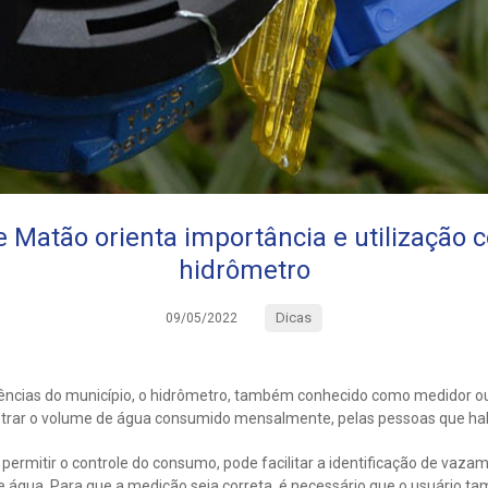
 Matão orienta importância e utilização c
hidrômetro
Dicas
09/05/2022
ências do município, o hidrômetro, também conhecido como medidor ou
gistrar o volume de água consumido mensalmente, pelas pessoas que ha
ermitir o controle do consumo, pode facilitar a identificação de vazame
de água. Para que a medição seja correta, é necessário que o usuário 