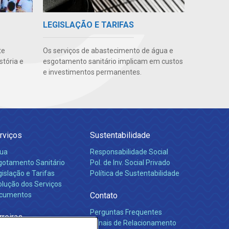
LEGISLAÇÃO E TARIFAS
te
Os serviços de abastecimento de água e
stória e
esgotamento sanitário implicam em custos
e investimentos permanentes.
rviços
Sustentabilidade
ua
Responsabilidade Social
gotamento Sanitário
Pol. de Inv. Social Privado
islação e Tarifas
Política de Sustentabilidade
olução dos Serviços
cumentos
Contato
Perguntas Frequentes
rreiras
Canais de Relacionamento