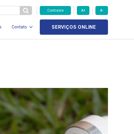
Contraste
A+
A-
SERVIÇOS ONLINE
s
Contato