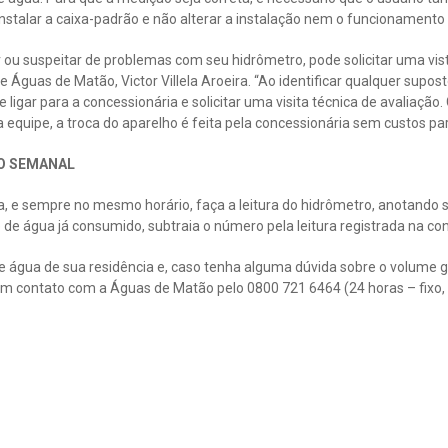
 instalar a caixa-padrão e não alterar a instalação nem o funcionamento
r ou suspeitar de problemas com seu hidrômetro, pode solicitar uma vist
 Águas de Matão, Victor Villela Aroeira. “Ao identificar qualquer supo
ligar para a concessionária e solicitar uma visita técnica de avaliação
equipe, a troca do aparelho é feita pela concessionária sem custos para 
O SEMANAL
, e sempre no mesmo horário, faça a leitura do hidrômetro, anotando
 de água já consumido, subtraia o número pela leitura registrada na con
gua de sua residência e, caso tenha alguma dúvida sobre o volume ga
em contato com a Águas de Matão pelo 0800 721 6464 (24 horas – fixo, 