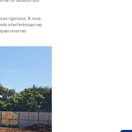
entar os desafios dos
icos rigorosos. A nova
ando interferências nas
ipais reservas