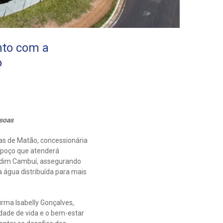
nto com a
o
ssoas
as de Matão, concessionária
 poço que atenderá
Jardim Cambuí, assegurando
 água distribuída para mais
irma Isabelly Gonçalves,
dade de vida e o bem-estar