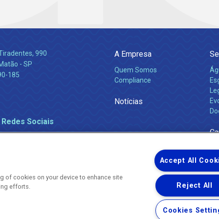
Tiradentes, 990
A Empresa
Se
 Matão - SP
Quem Somos
Ág
90-185
Compliance
Es
Leg
Notícias
Ev
Do
 Redes Sociais
Ca
Accept All Cook
ing of cookies on your device to enhance site
Reject All
ing efforts.
Uma empresa
Copyright ® 2026 - Todos os Direitos Reservados.
Nossa natureza movimenta a vida
Cookies Settin