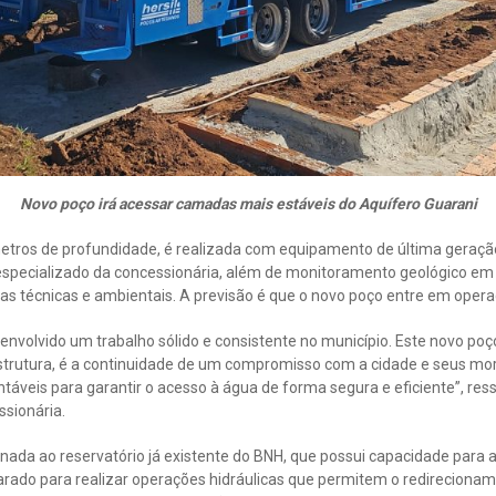
Novo poço irá acessar camadas mais estáveis do Aquífero Guarani
 metros de profundidade, é realizada com equipamento de última geraç
pecializado da concessionária, além de monitoramento geológico em 
 técnicas e ambientais. A previsão é que o novo poço entre em operaç
nvolvido um trabalho sólido e consistente no município. Este novo po
strutura, é a continuidade de um compromisso com a cidade e seus m
áveis para garantir o acesso à água de forma segura e eficiente”, ress
ssionária.
nada ao reservatório já existente do BNH, que possui capacidade para 
ado para realizar operações hidráulicas que permitem o redireciona