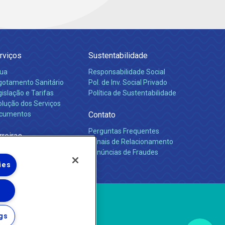
rviços
Sustentabilidade
ua
Responsabilidade Social
gotamento Sanitário
Pol. de Inv. Social Privado
islação e Tarifas
Política de Sustentabilidade
olução dos Serviços
cumentos
Contato
Perguntas Frequentes
rreiras
Canais de Relacionamento
Denúncias de Fraudes
ies
gs