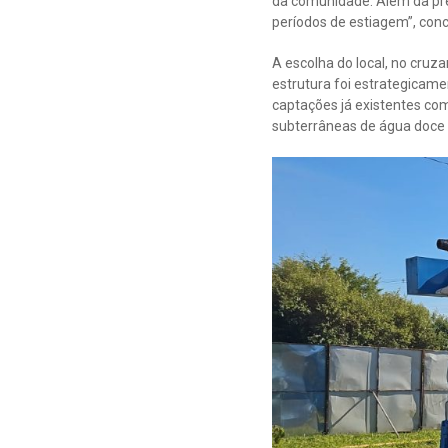
da comunidade. Além da pre
períodos de estiagem”, concl
A escolha do local, no cruz
estrutura foi estrategicame
captações já existentes co
subterrâneas de água doce 