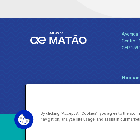
Avenida 
Centro -
CEP 159
Nossas
By clicking “Accept All Cookies”, you agree to the stor
navigation, analyze site usage, and assist in our market