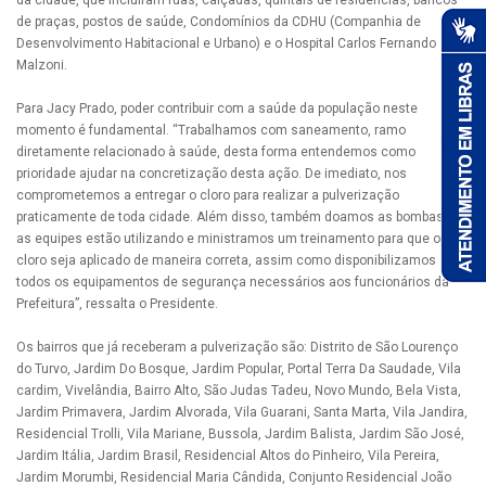
da cidade, que incluíram ruas, calçadas, quintais de residências, bancos
de praças, postos de saúde, Condomínios da CDHU (Companhia de
Desenvolvimento Habitacional e Urbano) e o Hospital Carlos Fernando
Malzoni.
Para Jacy Prado, poder contribuir com a saúde da população neste
momento é fundamental. “Trabalhamos com saneamento, ramo
diretamente relacionado à saúde, desta forma entendemos como
prioridade ajudar na concretização desta ação. De imediato, nos
comprometemos a entregar o cloro para realizar a pulverização
praticamente de toda cidade. Além disso, também doamos as bombas que
as equipes estão utilizando e ministramos um treinamento para que o
cloro seja aplicado de maneira correta, assim como disponibilizamos
todos os equipamentos de segurança necessários aos funcionários da
Prefeitura”, ressalta o Presidente.
Os bairros que já receberam a pulverização são: Distrito de São Lourenço
do Turvo, Jardim Do Bosque, Jardim Popular, Portal Terra Da Saudade, Vila
cardim, Vivelândia, Bairro Alto, São Judas Tadeu, Novo Mundo, Bela Vista,
Jardim Primavera, Jardim Alvorada, Vila Guarani, Santa Marta, Vila Jandira,
Residencial Trolli, Vila Mariane, Bussola, Jardim Balista, Jardim São José,
Jardim Itália, Jardim Brasil, Residencial Altos do Pinheiro, Vila Pereira,
Jardim Morumbi, Residencial Maria Cândida, Conjunto Residencial João