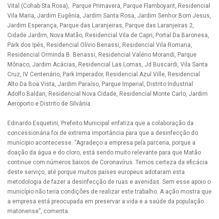
Vital (Cohab Sta.Rosa), Parque Primavera, Parque Flamboyant, Residencial
Vila Maria, Jardim Eugênia, Jardim Santa Rosa, Jardim Senhor Bom Jesus,
Jardim Esperança, Parque das Laranjeiras, Parque das Laranjeiras 2,
Cidade Jardim, Nova Matão, Residencial Vila de Capri, Portal Da Baronesa,
Park dos Ipês, Residencial Olívio Benassi, Residencial Vila Romana,
Residencial Orminda B. Benassi, Residencial Valério Morandi, Parque
Mônaco, Jardim Acácias, Residencial Las Lomas, Jd Buscardi, Vila Santa
Cruz, IV Centenário, Park Imperador, Residencial Azul Ville, Residencial
Alto Da Boa Vista, Jardim Paraíso, Parque Imperial, Distrito Industrial
Adolfo Baldan, Residencial Nova Cidade, Residencial Monte Carlo, Jardim
Aeroporto e Distrito de Silvânia.
Edinardo Esquetini, Prefeito Municipal enfatiza que a colaboração da
concessionária foi de extrema importância para que a desinfecção do
munícipio acontecesse. “Agradeço a empresa pela parceria, porque a
doação da água e do cloro, está sendo muito relevante para que Matão
continue com números baixos de Coronavírus. Temos certeza da eficácia
deste serviço, até porque muitos países europeus adotaram esta
metodologia de fazer a desinfecção de ruas e avenidas. Sem esse apoio o
município não teria condições de realizar este trabalho. A ação mostra que
a empresa está preocupada em preservar a vida e a saúde da população
matonense”, comenta.