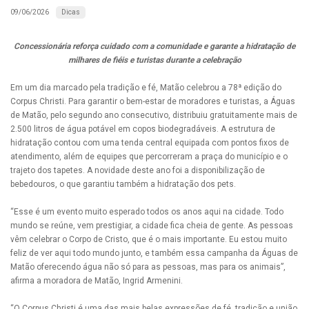
Dicas
09/06/2026
Concessionária reforça cuidado com a comunidade e garante a hidratação de
milhares de fiéis e turistas durante a celebração
Em um dia marcado pela tradição e fé, Matão celebrou a 78ª edição do
Corpus Christi. Para garantir o bem-estar de moradores e turistas, a Águas
de Matão, pelo segundo ano consecutivo, distribuiu gratuitamente mais de
2.500 litros de água potável em copos biodegradáveis. A estrutura de
hidratação contou com uma tenda central equipada com pontos fixos de
atendimento, além de equipes que percorreram a praça do município e o
trajeto dos tapetes. A novidade deste ano foi a disponibilização de
bebedouros, o que garantiu também a hidratação dos pets.
“Esse é um evento muito esperado todos os anos aqui na cidade. Todo
mundo se reúne, vem prestigiar, a cidade fica cheia de gente. As pessoas
vêm celebrar o Corpo de Cristo, que é o mais importante. Eu estou muito
feliz de ver aqui todo mundo junto, e também essa campanha da Águas de
Matão oferecendo água não só para as pessoas, mas para os animais”,
afirma a moradora de Matão, Ingrid Armenini.
“O Corpus Christi é uma das mais belas expressões de fé, tradição e união