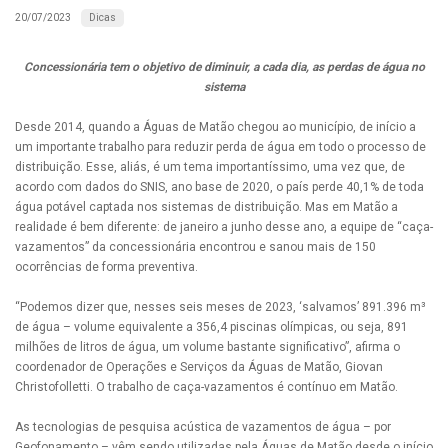
Dicas
20/07/2023
Concessionária tem o objetivo de diminuir, a cada dia, as perdas de água no
sistema
Desde 2014, quando a Águas de Matão chegou ao município, de início a
um importante trabalho para reduzir perda de água em todo o processo de
distribuição. Esse, aliás, é um tema importantíssimo, uma vez que, de
acordo com dados do SNIS, ano base de 2020, o país perde 40,1% de toda
água potável captada nos sistemas de distribuição. Mas em Matão a
realidade é bem diferente: de janeiro a junho desse ano, a equipe de “caça-
vazamentos” da concessionária encontrou e sanou mais de 150
ocorrências de forma preventiva.
“Podemos dizer que, nesses seis meses de 2023, ‘salvamos’ 891.396 m³
de água – volume equivalente a 356,4 piscinas olímpicas, ou seja, 891
milhões de litros de água, um volume bastante significativo”, afirma o
coordenador de Operações e Serviços da Águas de Matão, Giovan
Christofolletti. O trabalho de caça-vazamentos é contínuo em Matão.
As tecnologias de pesquisa acústica de vazamentos de água – por
Geofonamento – vêm sendo utilizadas pela Águas de Matão desde o início